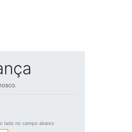
ança
nosco.
ao lado no campo abaixo