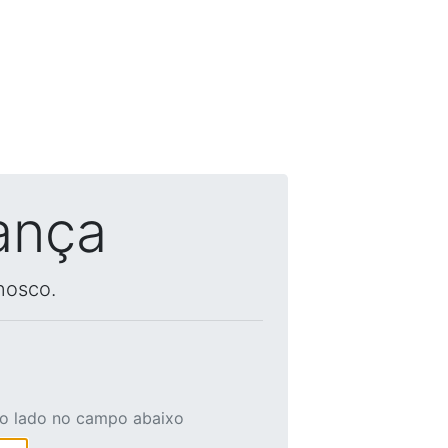
ança
nosco.
ao lado no campo abaixo