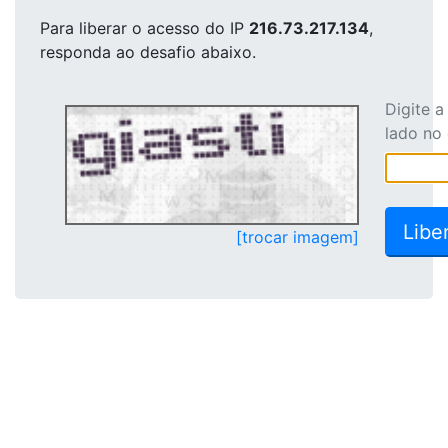
Para liberar o acesso
do IP
216.73.217.134
,
responda ao desafio abaixo.
Digite 
lado no
[trocar imagem]