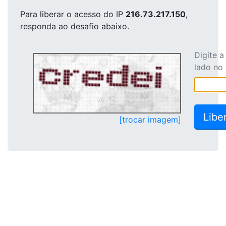
Para liberar o acesso
do IP
216.73.217.150
,
responda ao desafio abaixo.
Digite 
lado no
[trocar imagem]