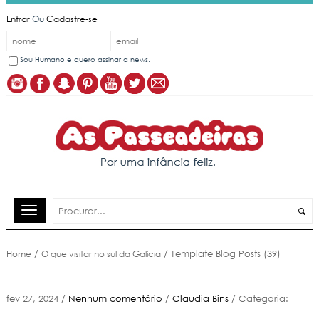
Entrar
Ou
Cadastre-se
Sou Humano e quero assinar a news.
Home
/
O que visitar no sul da Galícia
/
Template Blog Posts (39)
fev 27, 2024
/
Nenhum comentário
/
Claudia Bins
/
Categoria: