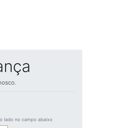
ança
nosco.
ao lado no campo abaixo